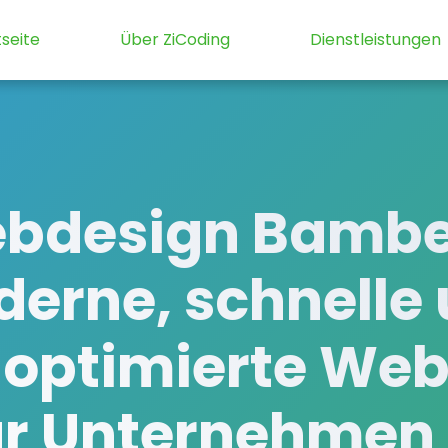
tseite
Über ZiCoding
Dienstleistungen
bdesign Bambe
erne, schnelle
optimierte Web
ür Unternehmen 