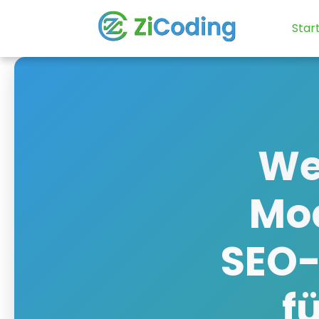
Star
We
Mod
SEO-
f