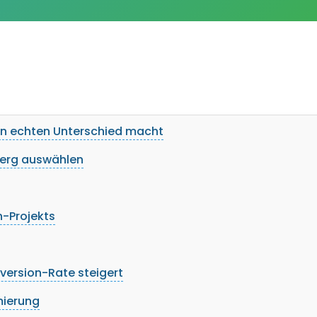
n echten Unterschied macht
berg auswählen
n-Projekts
ersion-Rate steigert
mierung