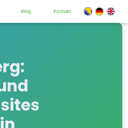
Blog
Kontakt
rg
:
 und
sites
in