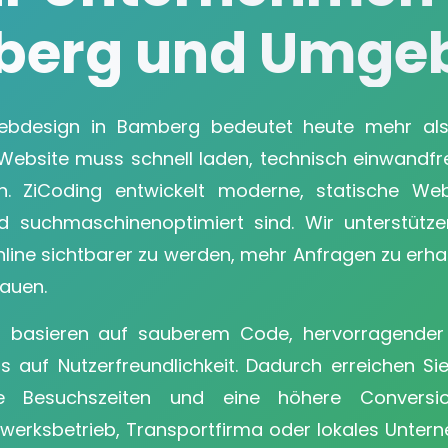
erg und Umge
Webdesign in Bamberg bedeutet heute mehr al
 Website muss schnell laden, technisch einwandfr
n. ZiCoding entwickelt moderne, statische Web
nd suchmaschinenoptimiert sind. Wir unterstüt
line sichtbarer zu werden, mehr Anfragen zu erha
auen.
n basieren auf sauberem Code, hervorragender
s auf Nutzerfreundlichkeit. Dadurch erreichen S
re Besuchszeiten und eine höhere Conversi
dwerksbetrieb, Transportfirma oder lokales Untern