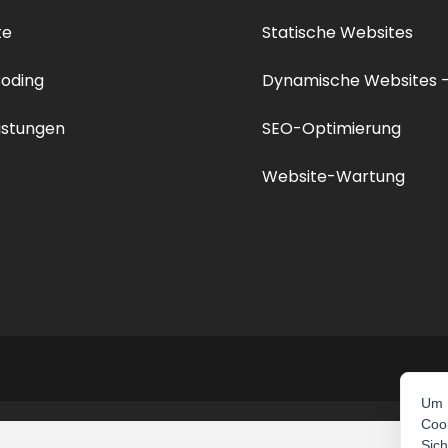
te
Statische Websites
Coding
Dynamische Websites 
istungen
SEO-Optimierung
Website-Wartung
Um I
Coo
Sich