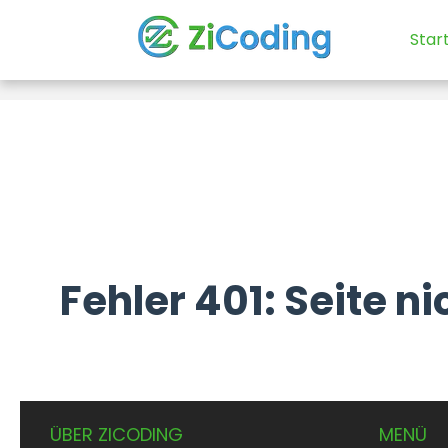
Star
Fehler 401: Seite n
ÜBER ZICODING
MENÜ