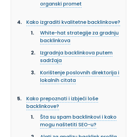
organski promet
Kako izgraditi kvalitetne backlinkove?
White-hat strategije za gradnju
backlinkova
Izgradnja backlinkova putem
sadržaja
Korištenje poslovnih direktorija i
lokalnih citata
Kako prepoznati i izbjeći loše
backlinkove?
Šta su spam backlinkovi i kako
mogu naštetiti SEO-u?
Alati za analizu backlink profila