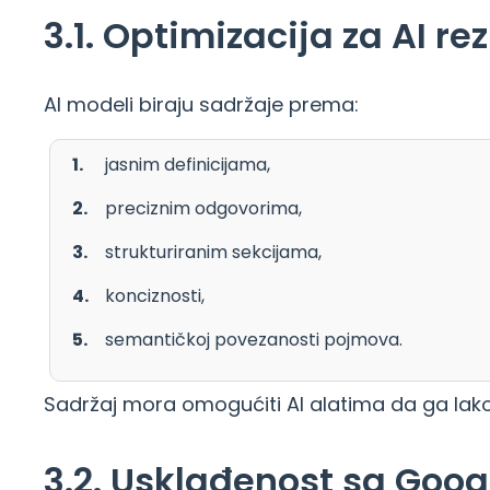
3.1. Optimizacija za AI re
AI modeli biraju sadržaje prema:
jasnim definicijama,
preciznim odgovorima,
strukturiranim sekcijama,
konciznosti,
semantičkoj povezanosti pojmova.
Sadržaj mora omogućiti AI alatima da ga lako 
3.2. Usklađenost sa Goog