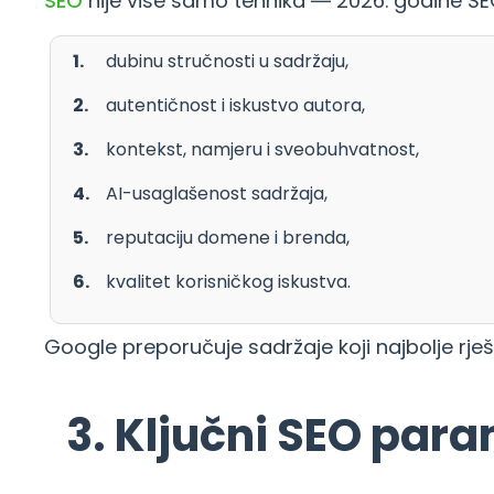
SEO
nije više samo tehnika — 2026. godine SEO 
dubinu stručnosti u sadržaju,
autentičnost i iskustvo autora,
kontekst, namjeru i sveobuhvatnost,
AI-usaglašenost sadržaja,
reputaciju domene i brenda,
kvalitet korisničkog iskustva.
Google preporučuje sadržaje koji najbolje rje
3. Ključni SEO para