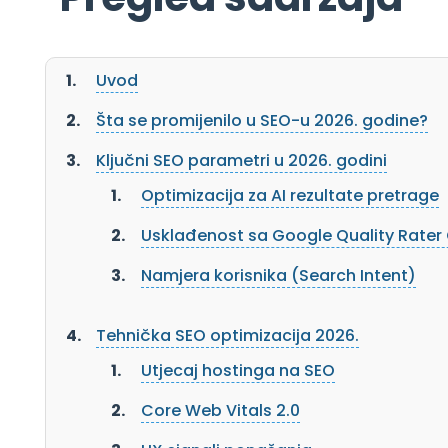
Uvod
Šta se promijenilo u SEO-u 2026. godine?
Ključni SEO parametri u 2026. godini
Optimizacija za AI rezultate pretrage
Usklađenost sa Google Quality Rater 
Namjera korisnika (Search Intent)
Tehnička SEO optimizacija 2026.
Utjecaj hostinga na SEO
Core Web Vitals 2.0