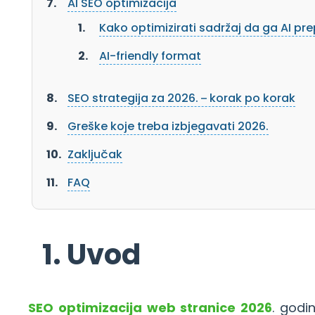
AI SEO optimizacija
Kako optimizirati sadržaj da ga AI pr
AI-friendly format
SEO strategija za 2026. – korak po korak
Greške koje treba izbjegavati 2026.
Zaključak
FAQ
1. Uvod
SEO optimizacija web stranice 2026
. godi