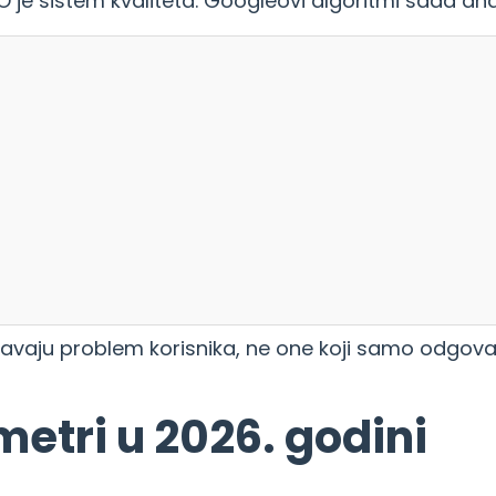
je sistem kvaliteta. Googleovi algoritmi sada anal
šavaju problem korisnika, ne one koji samo odgovar
metri u 2026. godini