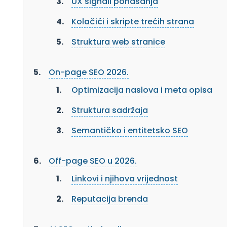
UX signali ponašanja
Kolačići i skripte trećih strana
Struktura web stranice
On-page SEO 2026.
Optimizacija naslova i meta opisa
Struktura sadržaja
Semantičko i entitetsko SEO
Off-page SEO u 2026.
Linkovi i njihova vrijednost
Reputacija brenda