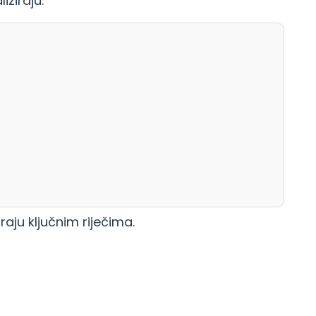
iziraju:
aju ključnim riječima.